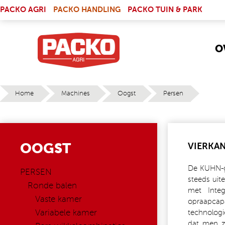
Skip to main content
(LINK IS EXTERNAL)
PACKO AGRI
PACKO HANDLING
PACKO TUIN & PARK
O
Home
Machines
Oogst
Persen
YOU ARE HERE
OOGST
VIERKAN
De KUHN-g
PERSEN
steeds uit
Ronde balen
met Integ
Vaste kamer
opraapcap
Variabele kamer
technolog
dat men z