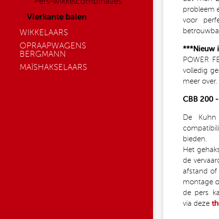
Pers-wikkelcombinaties
probleem e
Vierkante balen
voor perf
betrouwbaa
WIKKELAARS
OPRAAPWAGENS
***Nieuw 
BERGMANN
POWER FEE
MAÏSHAKSELAARS
volledig g
meer over.
CBB 200 - 
De Kuhn 
compatibi
bieden.
Het gehak
de vervaar
afstand of 
montage op
de pers ka
via deze
t